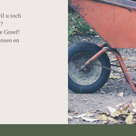
il u toch
n?
e Greef!
ensen en